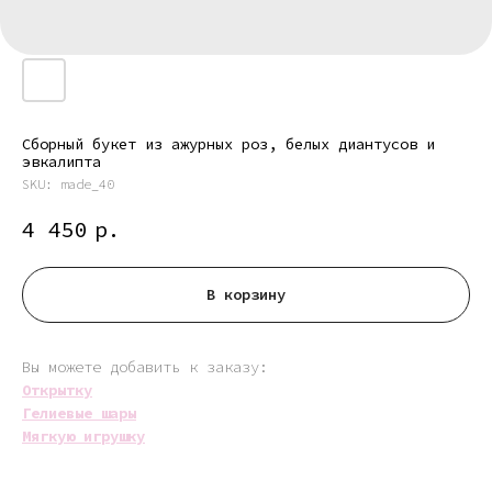
Сборный букет из ажурных роз, белых диантусов и
эвкалипта
SKU:
made_40
4 450
р.
В корзину
Вы можете добавить к заказу:
Открытку
Гелиевые шары
Мягкую игрушку