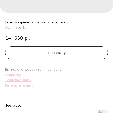
Розы ажурные и белые альстромерии
SKU:
made_11
14 650
р.
В корзину
Вы можете добавить к заказу:
Открытку
Гелиевые шары
Мягкую игрушку
See also