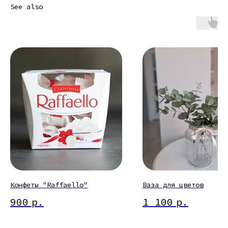
See also
Конфеты "Raffaello"
Ваза для цветов
900
р.
1 100
р.