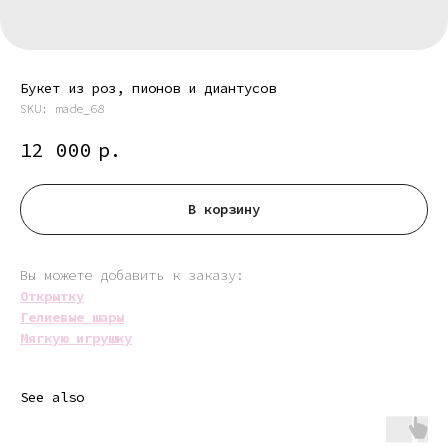
Букет из роз, пионов и диантусов
SKU:
made_68
12 000
р.
В корзину
Вы можете добавить к заказу:
Открытку
Гелиевые шары
Мягкую игрушку
See also