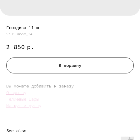
Гвоздика 11 шт
SKU:
mono_34
2 850
р.
В корзину
Вы можете добавить к заказу:
Открытку
Гелиевые шары
Мягкую игрушку
See also