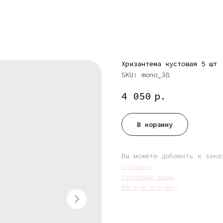
Хризантема кустовая 5 шт
SKU:
mono_38
4 050
р.
В корзину
Вы можете добавить к зака
Открытку
Гелиевые шары
Мягкую игрушку