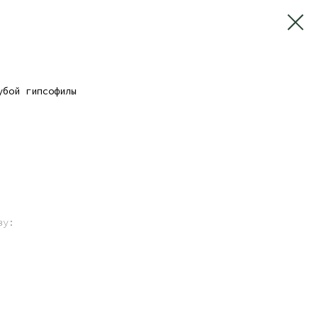
убой гипсофилы
зу: