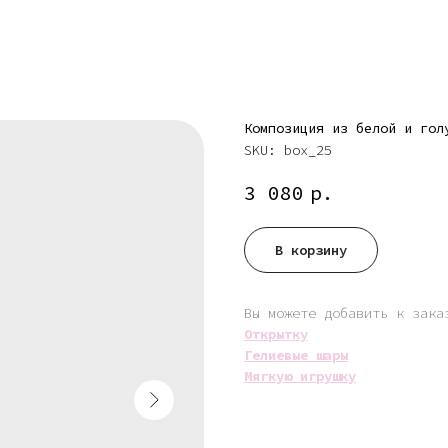
Композиция из белой и гол
SKU:
box_25
3 080
р.
В корзину
Вы можете добавить к зака
Открытку
Гелиевые шары
Мягкую игрушку