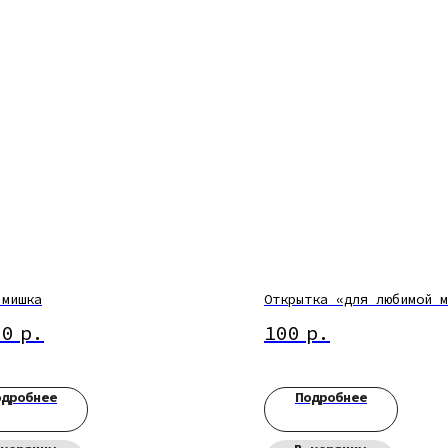
 мишка
Открытка «для любимой м
00
р.
100
р.
одробнее
Подробнее