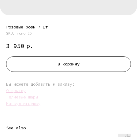
Розовые розы 7 шт
SKU:
mono_25
3 950
р.
В корзину
Вы можете добавить к заказу:
Открытку
Гелиевые шары
Мягкую игрушку
See also