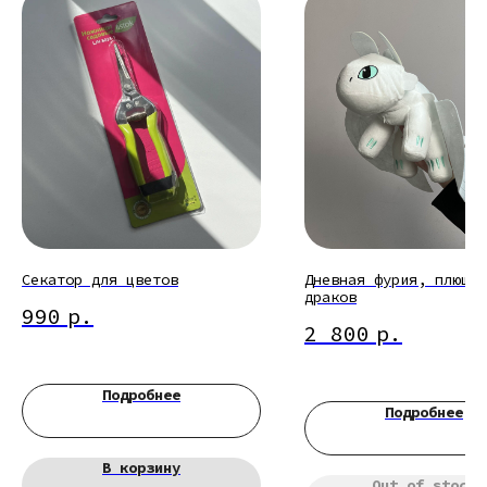
Секатор для цветов
Дневная фурия, плюшев
драков
990
р.
2 800
р.
Подробнее
Подробнее
В корзину
Out of stock