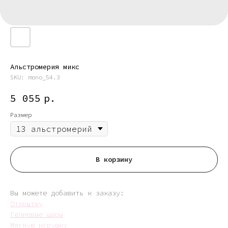
Альстромерия микс
SKU:
mono_54.3
5 055
р.
Размер
В корзину
Вы можете добавить к заказу:
Открытку
Гелиевые шары
Мягкую игрушку