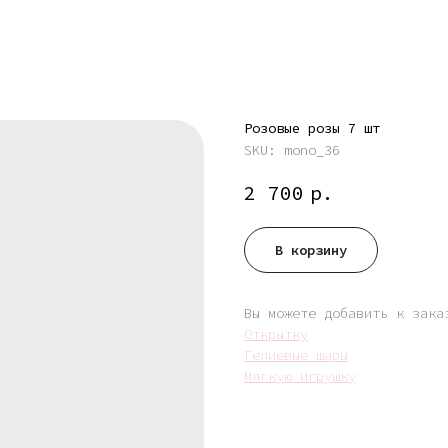
Розовые розы 7 шт
SKU:
mono_36
2 700
р.
В корзину
Вы можете добавить к зака
Открытку
Гелиевые шары
Мягкую игрушку