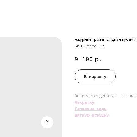
Ажурные розы с диантусами
SKU:
made_38
9 100
р.
В корзину
Вы можете добавить к зака
Открытку
Гелиевые шары
Мягкую игрушку