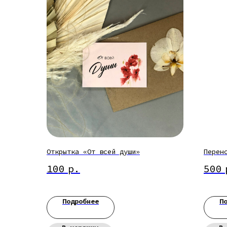
Открытка «От всей души»
Перен
100
р.
500
Подробнее
П