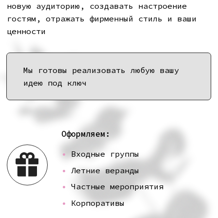
•
Частные мероприятия
•
Корпоративы
Помогаем:
•
Создать особую атмосферу
•
Передать ваше настроение
и ценности
•
Привлечь внимание аудитории
•
Сделать ваш бренд заметнее
ГАЛЕРЕЯ