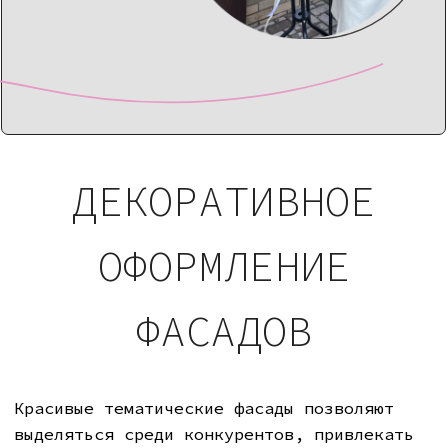
ДЕКОРАТИВНОЕ
ОФОРМЛЕНИЕ
ФАСАДОВ
Красивые тематические фасады позволяют
выделяться среди конкурентов, привлекать
новую аудиторию, создавать настроение
гостям, отражать фирменный стиль и ваши
ценности
Мы готовы реализовать любую вашу
идею под ключ
Оформляем:
•
Входные группы
•
Летние веранды